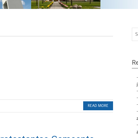
Re
READ MORE