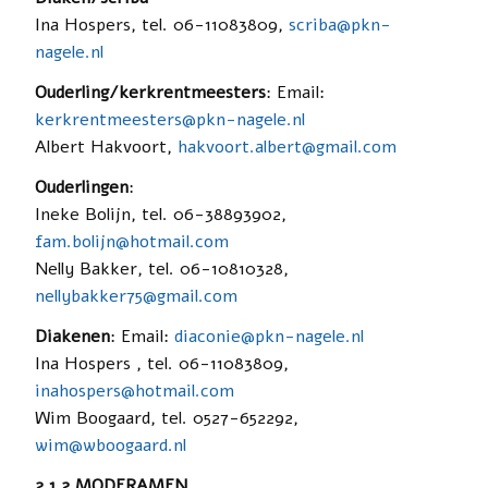
Ina Hospers, tel. 06-11083809,
scriba@pkn-
nagele.nl
Ouderling/kerkrentmeesters
: Email:
kerkrentmeesters@pkn-nagele.nl
Albert Hakvoort,
hakvoort.albert@gmail.com
Ouderlingen
:
Ineke Bolijn, tel. 06-38893902,
fam.bolijn@hotmail.com
Nelly Bakker, tel. 06-10810328,
nellybakker75@gmail.com
Diakenen
: Email:
diaconie@pkn-nagele.nl
Ina Hospers , tel. 06-11083809,
inahospers@hotmail.com
Wim Boogaard, tel. 0527-652292,
wim@wboogaard.nl
2.1.2 MODERAMEN